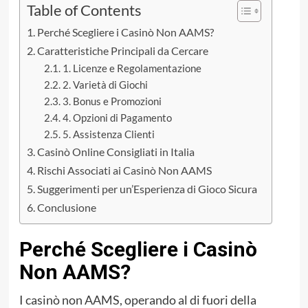
Table of Contents
Perché Scegliere i Casinò Non AAMS?
Caratteristiche Principali da Cercare
1. Licenze e Regolamentazione
2. Varietà di Giochi
3. Bonus e Promozioni
4. Opzioni di Pagamento
5. Assistenza Clienti
Casinò Online Consigliati in Italia
Rischi Associati ai Casinò Non AAMS
Suggerimenti per un’Esperienza di Gioco Sicura
Conclusione
Perché Scegliere i Casinò
Non AAMS?
I casinò non AAMS, operando al di fuori della