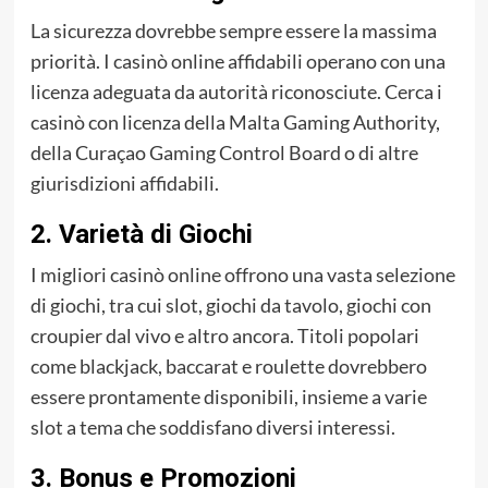
La sicurezza dovrebbe sempre essere la massima
priorità. I casinò online affidabili operano con una
licenza adeguata da autorità riconosciute. Cerca i
casinò con licenza della Malta Gaming Authority,
della Curaçao Gaming Control Board o di altre
giurisdizioni affidabili.
2. Varietà di Giochi
I migliori casinò online offrono una vasta selezione
di giochi, tra cui slot, giochi da tavolo, giochi con
croupier dal vivo e altro ancora. Titoli popolari
come blackjack, baccarat e roulette dovrebbero
essere prontamente disponibili, insieme a varie
slot a tema che soddisfano diversi interessi.
3. Bonus e Promozioni