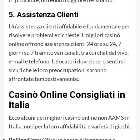
criptovalute, offrendo maggiore flessibilità.
5. Assistenza Clienti
Un’assistenza clienti affidabile è fondamentale per
risolvere problemi e richieste. I migliori casinò
online offrono assistenza clienti 24 ore su 24, 7
giorni su 7 tramite vari canali, tra cui chat dal vivo,
e-mail e telefono. I giocatori dovrebbero sentirsi
sicuri che le loro preoccupazioni saranno
affrontate tempestivamente.
Casinò Online Consigliati in
Italia
Ecco alcuni dei migliori casinò online non AAMS in
Italia, noti per la loro affidabilità e varietà di giochi:
Rolling Slots:
Offre un bonus di benvenuto e