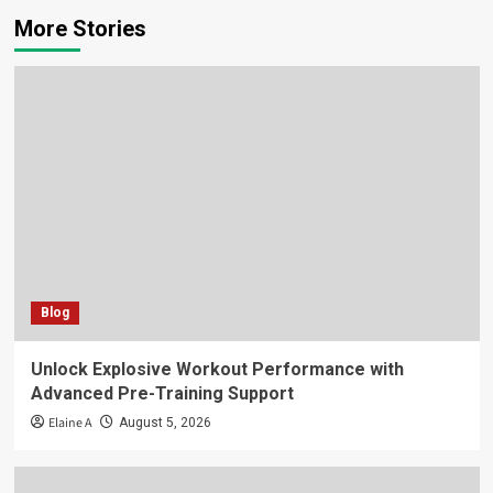
More Stories
Blog
Unlock Explosive Workout Performance with
Advanced Pre-Training Support
Elaine A
August 5, 2026