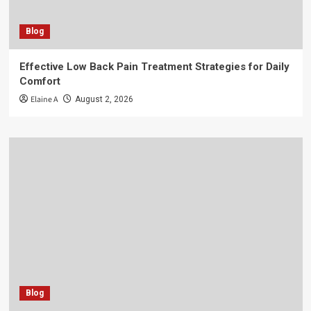
Blog
Effective Low Back Pain Treatment Strategies for Daily
Comfort
Elaine A
August 2, 2026
Blog