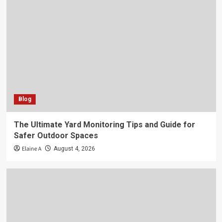
Blog
The Ultimate Yard Monitoring Tips and Guide for
Safer Outdoor Spaces
Elaine A
August 4, 2026