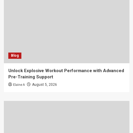
Blog
Unlock Explosive Workout Performance with Advanced
Pre-Training Support
Elaine A
August 5, 2026