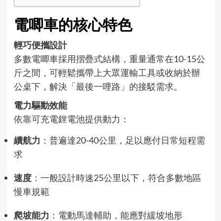
電唧車的核心特色
輕巧便攜設計
多數電唧車採用摺疊式結構，重量通常在10-15公
斤之間，可輕鬆攜帶上大眾運輸工具或收納於辦
公桌下，解決「最後一哩路」的接駁需求。
電力驅動效能
依靠可充電鋰電池提供動力：
續航力
：普遍達20-40公里，足以應付日常短程需
求
速度
：一般設計時速25公里以下，符合多數地區
慢車規範
爬坡能力
：電動馬達輔助，能應對緩坡地形