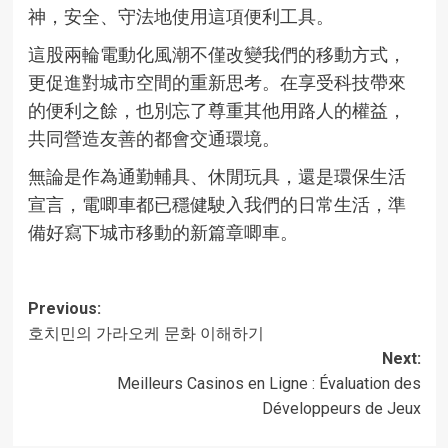
神，安全、守法地使用這項便利工具。
這股兩輪電動化風潮不僅改變我們的移動方式，
更促進對城市空間的重新思考。在享受科技帶來
的便利之餘，也別忘了尊重其他用路人的權益，
共同營造友善的都會交通環境。
無論是作為通勤輔具、休閒玩具，還是環保生活
宣言，電唧車都已穩健駛入我們的日常生活，準
備好寫下城市移動的新篇章
唧車
。
Post
Previous:
호치민의 가라오케 문화 이해하기
navigation
Next:
Meilleurs Casinos en Ligne : Évaluation des
Développeurs de Jeux