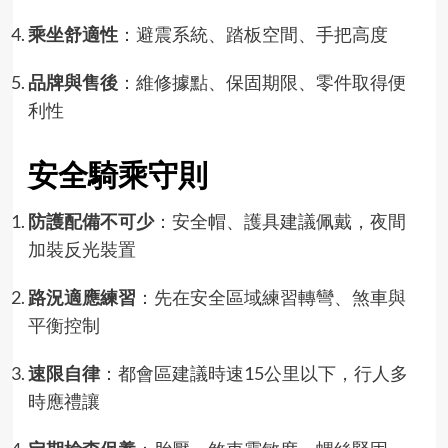
乘坐舒適性
：避震系統、踏板空間、手把高度
品牌與售後
：維修據點、保固期限、零件取得便
利性
安全騎乘守則
防護配備不可少
：安全帽、護具建議佩戴，夜間
加裝反光裝置
路況適應練習
：先在安全區域練習轉彎、煞車與
平衡控制
速限自律
：都會區建議時速15公里以下，行人多
時應禮讓